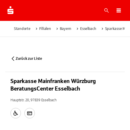
Suche
Navi
Standorte
Filialen
Bayern
Esselbach
Sparkasse Mai
Zurück zur Liste
Sparkasse Mainfranken Würzburg
BeratungsCenter Esselbach
Hauptstr. 20, 97839 Esselbach