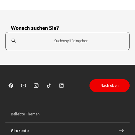
Wonach suchen Sie?
Suchfeld
Tippen Sie, um nach Themen zu suchen. Verwenden Sie die Pfeil-T
Nach oben
Sparkasse auf Facebook
Sparkasse auf Youtube
Sparkasse auf Instagram
Sparkasse auf TikTok
Sparkasse auf LinkedIn
Beliebte Themen
Girokonto