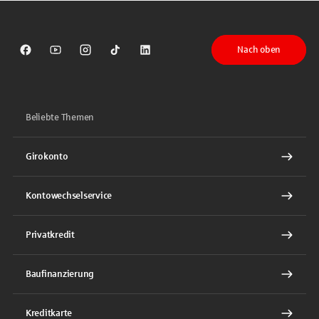
Nach oben
Sparkasse auf Facebook
Sparkasse auf Youtube
Sparkasse auf Instagram
Sparkasse auf TikTok
Sparkasse auf LinkedIn
Beliebte Themen
Girokonto
Kontowechselservice
Privatkredit
Baufinanzierung
Kreditkarte