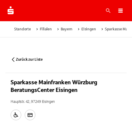
Suche
Navi
Standorte
Filialen
Bayern
Eisingen
Sparkasse Main
Zurück zur Liste
Sparkasse Mainfranken Würzburg
BeratungsCenter Eisingen
Hauptstr. 42, 97249 Eisingen