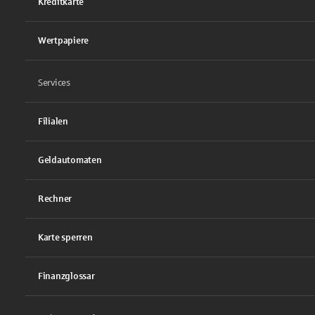
Kreditkarte
Wertpapiere
Services
Filialen
Geldautomaten
Rechner
Karte sperren
Finanzglossar