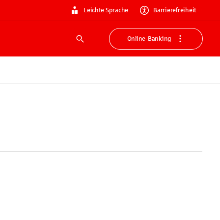
Leichte Sprache
Barrierefreiheit
Online-Banking
Suche