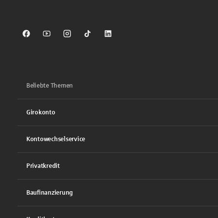
Sparkasse auf Facebook
Sparkasse auf Youtube
Sparkasse auf Instagram
Sparkasse auf TikTok
Sparkasse auf LinkedIn
Beliebte Themen
Girokonto
Kontowechselservice
Privatkredit
Baufinanzierung