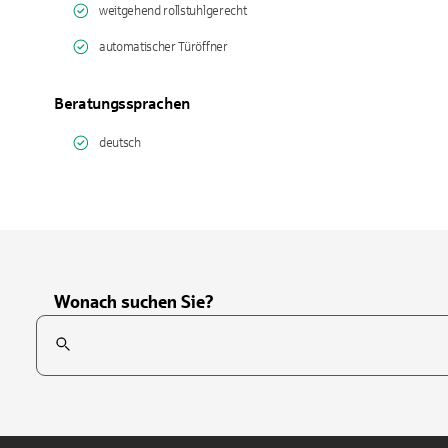
weitgehend rollstuhlgerecht
automatischer Türöffner
Beratungssprachen
deutsch
Wonach suchen Sie?
Suchfeld
Tippen Sie, um nach Themen zu suchen. Verwenden Sie die Pfei