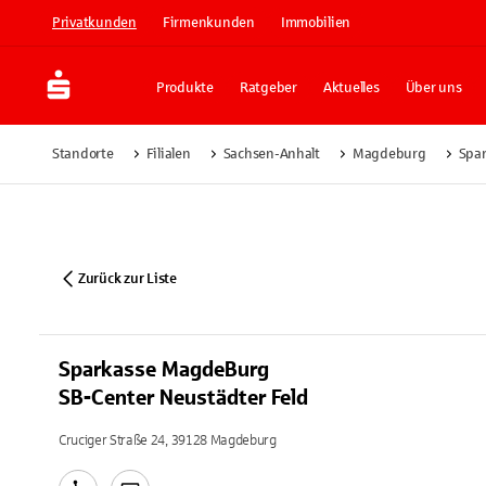
Privatkunden
Firmenkunden
Immobilien
Produkte
Ratgeber
Aktuelles
Über uns
Standorte
Filialen
Sachsen-Anhalt
Magdeburg
Spar
Zurück zur Liste
Sparkasse MagdeBurg
SB-Center Neustädter Feld
Cruciger Straße 24, 39128 Magdeburg