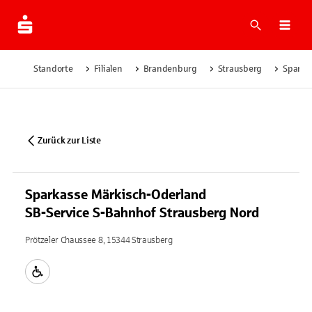
Suche
Navi
Standorte
Filialen
Brandenburg
Strausberg
Sparka
Zurück zur Liste
Sparkasse Märkisch-Oderland
SB-Service S-Bahnhof Strausberg Nord
Prötzeler Chaussee 8, 15344 Strausberg