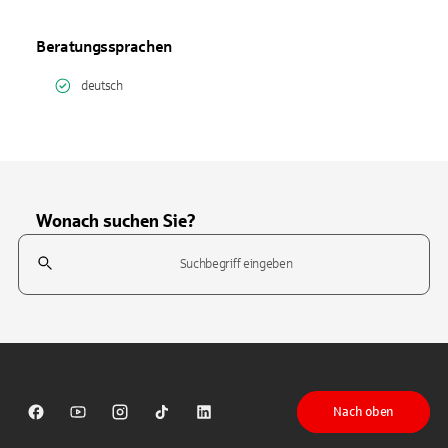
Beratungssprachen
deutsch
Wonach suchen Sie?
Suchfeld
Tippen Sie, um nach Themen zu suchen. Verwenden Sie die Pfeil-T
Nach oben
Sparkasse auf Facebook
Sparkasse auf Youtube
Sparkasse auf Instagram
Sparkasse auf TikTok
Sparkasse auf LinkedIn