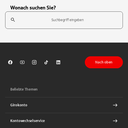
Wonach suchen Sie?
Suchfeld
Tippen Sie, um nach Themen zu suchen. Verwenden Sie die Pfeil-T
Nach oben
Sparkasse auf Facebook
Sparkasse auf Youtube
Sparkasse auf Instagram
Sparkasse auf TikTok
Sparkasse auf LinkedIn
Beliebte Themen
Girokonto
Kontowechselservice