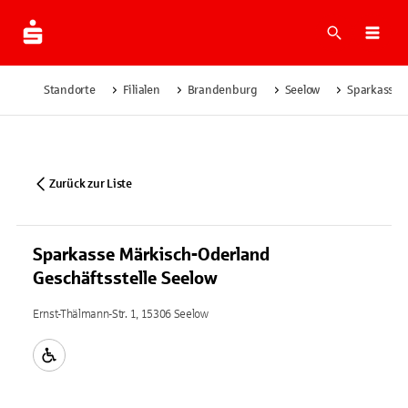
Suche
Navi
Standorte
Filialen
Brandenburg
Seelow
Sparkasse M
Zurück zur Liste
Sparkasse Märkisch-Oderland
Geschäftsstelle Seelow
Ernst-Thälmann-Str. 1, 15306 Seelow