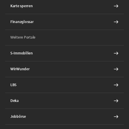
Karte sperren
Finanzglossar
Weitere Portale
S-Immobilien
WirWunder
LBS
Deka
Jobbörse