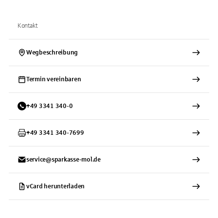
Kontakt
Wegbeschreibung
Termin vereinbaren
+
49
3341
340-0
+
49
3341
340-7699
service@sparkasse-mol.de
vCard herunterladen