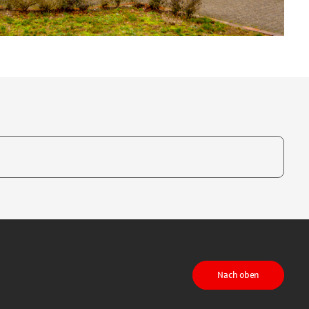
te, um auszuwählen
Nach oben