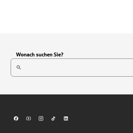
Wonach suchen Sie?
Suchfeld
Tippen Sie, um nach Themen zu suchen. Verwenden Sie die Pfei
Sparkasse auf Facebook
Sparkasse auf Youtube
Sparkasse auf Instagram
Sparkasse auf TikTok
Sparkasse auf LinkedIn