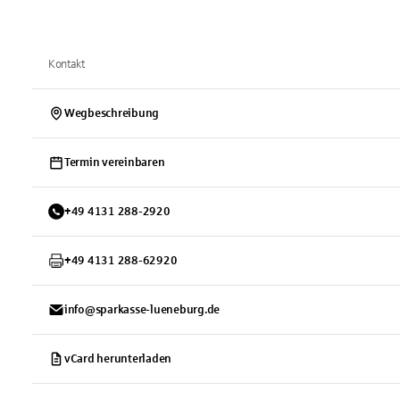
Kontakt
Wegbeschreibung
Termin vereinbaren
+
49
4131
288-2920
+
49
4131
288-62920
info@sparkasse-lueneburg.de
vCard herunterladen