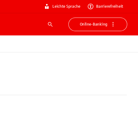
Leichte Sprache
Barrierefreiheit
Online-Banking
Suche