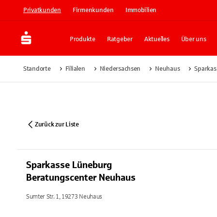
Privatkunden
Firmenkunden
Immobilien
Produkte
Ratgeber
Aktuelles
Über uns
Standorte
Filialen
Niedersachsen
Neuhaus
Sparkas
Zurück zur Liste
Sparkasse Lüneburg
Beratungscenter Neuhaus
Sumter Str. 1, 19273 Neuhaus