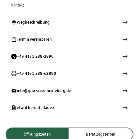
Kontakt
Wegbeschreibung
Termin vereinbaren
+
49
4131
288-2890
+
49
4131
288-62890
info@sparkasse-lueneburg.de
vCard herunterladen
Öffnungszeiten
Beratungszeiten