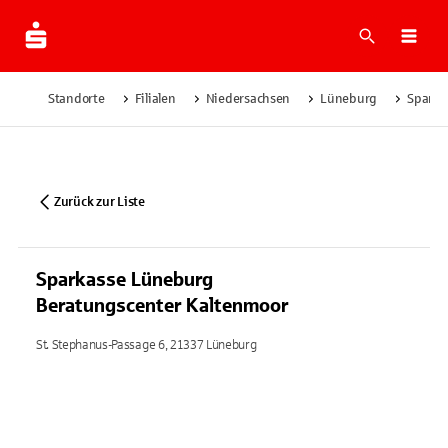
Suche
Navi
Standorte
Filialen
Niedersachsen
Lüneburg
Sparka
Zurück zur Liste
Sparkasse Lüneburg
Beratungscenter Kaltenmoor
St. Stephanus-Passage 6, 21337 Lüneburg