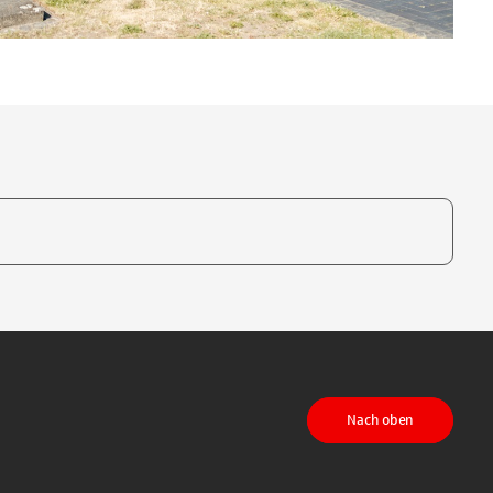
te, um auszuwählen
Nach oben