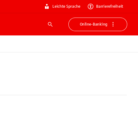
Leichte Sprache
Barrierefreiheit
Online-Banking
Suche