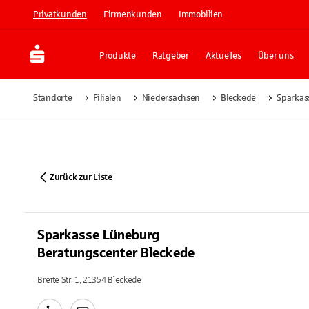
Privatkunden
Firmenkunden
Immobilien
Produkte
Ratgeber
Aktuelles
Über uns
Standorte
Filialen
Niedersachsen
Bleckede
Sparkas
Zurück zur Liste
Sparkasse Lüneburg
Beratungscenter Bleckede
Breite Str. 1, 21354 Bleckede