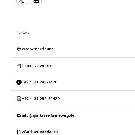
Kontakt
Wegbeschreibung
Termin vereinbaren
+
49
4131
288-2420
+
49
4131
288-62420
info@sparkasse-lueneburg.de
vCard herunterladen