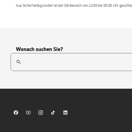
Aus Sicherheitsgründen ist der SB-Bereich von 22:00 bis 05:00 Uhr geschlo
Wonach suchen Sie?
Suchfeld
Tippen Sie, um nach Themen zu suchen. Verwenden Sie die Pfei
Sparkasse auf Facebook
Sparkasse auf Youtube
Sparkasse auf Instagram
Sparkasse auf TikTok
Sparkasse auf LinkedIn