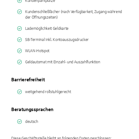
Kundenparkplätze
Kundenschließfächer (nach Verfügbarkeit, Zugang während
der Öffnungszeiten)
Lademöglichkeit Geldkarte
SB-Terminal inkl. Kontoauszugsdrucker
WLAN-Hotspot
Geldautomat mit Einzahl- und Auszahlfunktion
Barrierefreiheit
weitgehend rollstuhlgerecht
Beratungssprachen
deutsch
Diese Geschäftsstelle bleibt an folgenden Daten geschlossen: