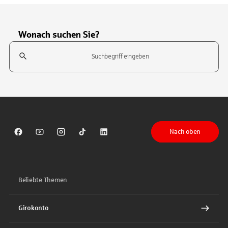
Wonach suchen Sie?
Suchfeld
Tippen Sie, um nach Themen zu suchen. Verwenden Sie die Pfeil-T
Nach oben
Sparkasse auf Facebook
Sparkasse auf Youtube
Sparkasse auf Instagram
Sparkasse auf TikTok
Sparkasse auf LinkedIn
Beliebte Themen
Girokonto