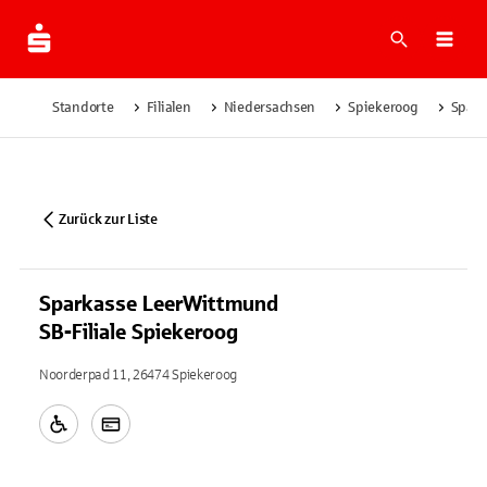
Suche
Navi
Standorte
Filialen
Niedersachsen
Spiekeroog
Spark
Zurück zur Liste
Sparkasse LeerWittmund
SB-Filiale Spiekeroog
Noorderpad 11, 26474 Spiekeroog