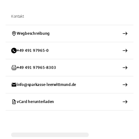
Kontakt
Wegbeschreibung
+
49
491
97965-0
+
49
491
97965-8303
info@sparkasse-leerwittmund.de
vCard herunterladen