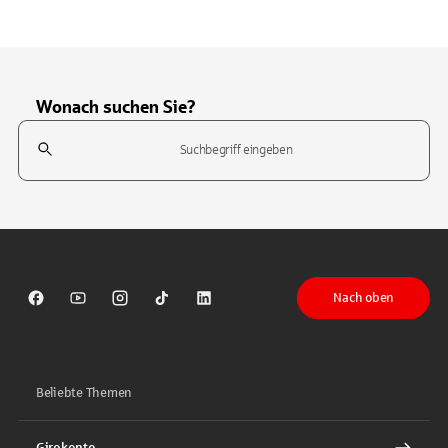
Wonach suchen Sie?
Suchfeld
Tippen Sie, um nach Themen zu suchen. Verwenden Sie die Pfeil-T
Nach oben
Sparkasse auf Facebook
Sparkasse auf Youtube
Sparkasse auf Instagram
Sparkasse auf TikTok
Sparkasse auf LinkedIn
Beliebte Themen
Girokonto