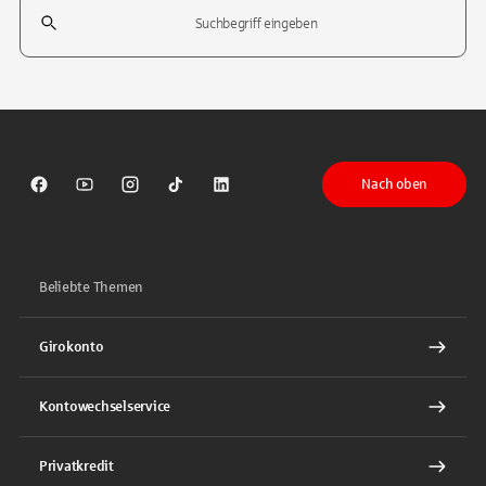
Suchfeld
Tippen Sie, um nach Themen zu suchen. Verwenden Sie die Pfeil-T
Nach oben
Sparkasse auf Facebook
Sparkasse auf Youtube
Sparkasse auf Instagram
Sparkasse auf TikTok
Sparkasse auf LinkedIn
Beliebte Themen
Girokonto
Kontowechselservice
Privatkredit