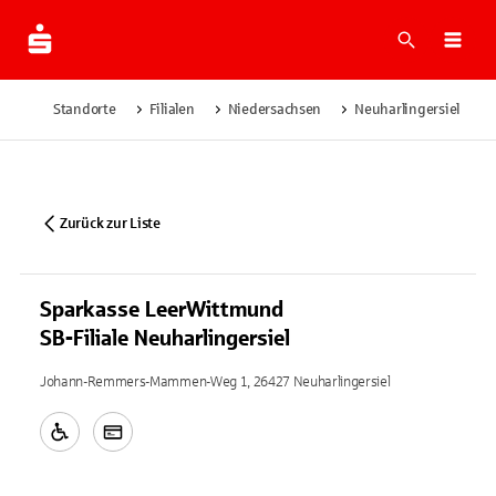
Suche
Navi
Standorte
Filialen
Niedersachsen
Neuharlingersiel
Zurück zur Liste
Sparkasse LeerWittmund
SB-Filiale Neuharlingersiel
Johann-Remmers-Mammen-Weg 1, 26427 Neuharlingersiel