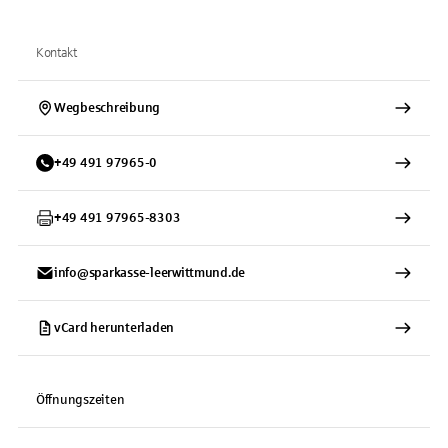
Kontakt
Wegbeschreibung
+
49
491
97965-0
+
49
491
97965-8303
info@sparkasse-leerwittmund.de
vCard herunterladen
Öffnungszeiten