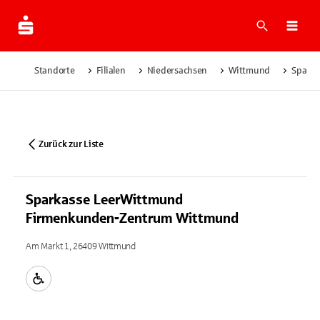
Suche
Navi
Standorte
Filialen
Niedersachsen
Wittmund
Spark
Zurück zur Liste
Sparkasse LeerWittmund
Firmenkunden-Zentrum Wittmund
Am Markt 1, 26409 Wittmund