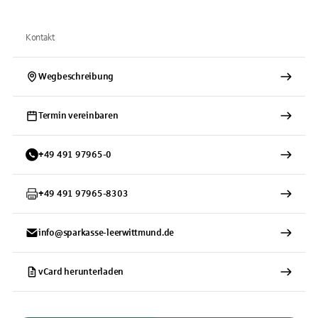
Kontakt
Wegbeschreibung
Termin vereinbaren
+
49
491
97965-0
+
49
491
97965-8303
info@sparkasse-leerwittmund.de
vCard herunterladen