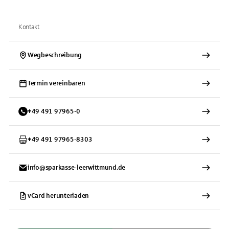
Kontakt
Wegbeschreibung
Termin vereinbaren
+
49
491
97965-0
+
49
491
97965-8303
info@sparkasse-leerwittmund.de
vCard herunterladen