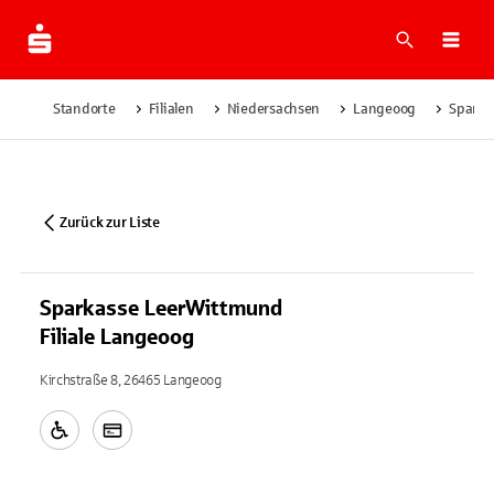
Suche
Navi
Standorte
Filialen
Niedersachsen
Langeoog
Sparka
Zurück zur Liste
Sparkasse LeerWittmund
Filiale Langeoog
Kirchstraße 8, 26465 Langeoog