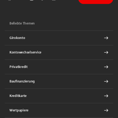
Sparkasse auf Facebook
Sparkasse auf Youtube
Sparkasse auf Instagram
Sparkasse auf TikTok
Sparkasse auf LinkedIn
Beliebte Themen
Girokonto
Kontowechselservice
Privatkredit
Baufinanzierung
Kreditkarte
Wertpapiere