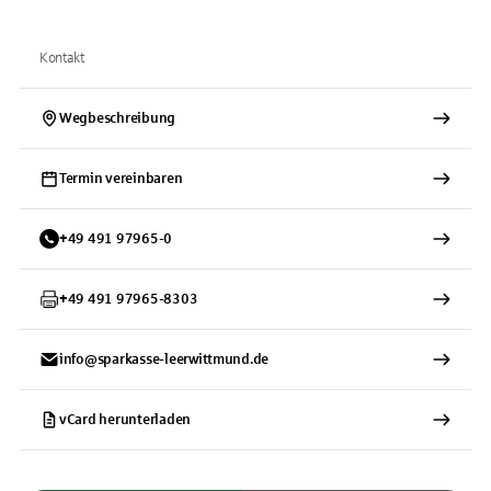
Kontakt
Wegbeschreibung
Termin vereinbaren
+
49
491
97965-0
+
49
491
97965-8303
info@sparkasse-leerwittmund.de
vCard herunterladen