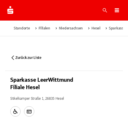
Suche
Navi
Standorte
Filialen
Niedersachsen
Hesel
Sparkasse L
Zurück zur Liste
Sparkasse LeerWittmund
Filiale Hesel
Stikelkamper Straße 1, 26835 Hesel