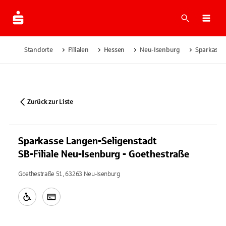
Suche
Navi
Standorte
Filialen
Hessen
Neu-Isenburg
Sparkasse 
Zurück zur Liste
Sparkasse Langen-Seligenstadt
SB-Filiale Neu-Isenburg - Goethestraße
Goethestraße 51, 63263 Neu-Isenburg