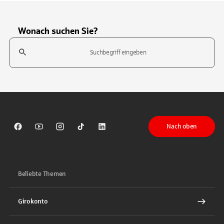
Wonach suchen Sie?
Suchfeld
Tippen Sie, um nach Themen zu suchen. Verwenden Sie die Pfeil-T
Nach oben
Sparkasse auf Facebook
Sparkasse auf Youtube
Sparkasse auf Instagram
Sparkasse auf TikTok
Sparkasse auf LinkedIn
Beliebte Themen
Girokonto