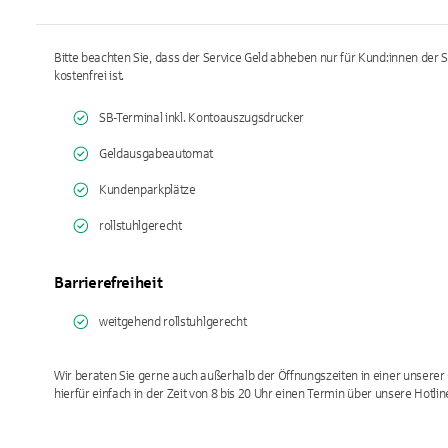
Bitte beachten Sie, dass der Service Geld abheben nur für Kund:innen der
kostenfrei ist.
SB-Terminal inkl. Kontoauszugsdrucker
Geldausgabeautomat
Kundenparkplätze
rollstuhlgerecht
Barrierefreiheit
weitgehend rollstuhlgerecht
Wir beraten Sie gerne auch außerhalb der Öffnungszeiten in einer unserer 
hierfür einfach in der Zeit von 8 bis 20 Uhr einen Termin über unsere Hotli