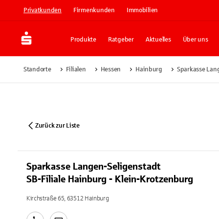
Privatkunden
Firmenkunden
Immobilien
Produkte
Ratgeber
Aktuelles
Über uns
Standorte
Filialen
Hessen
Hainburg
Sparkasse Lang
Zurück zur Liste
Sparkasse Langen-Seligenstadt
SB-Filiale Hainburg - Klein-Krotzenburg
Kirchstraße 65, 63512 Hainburg