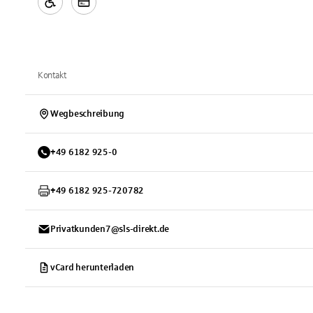
Kontakt
Wegbeschreibung
+
49
6182
925-0
+
49
6182
925-720782
Privatkunden7@sls-direkt.de
vCard herunterladen