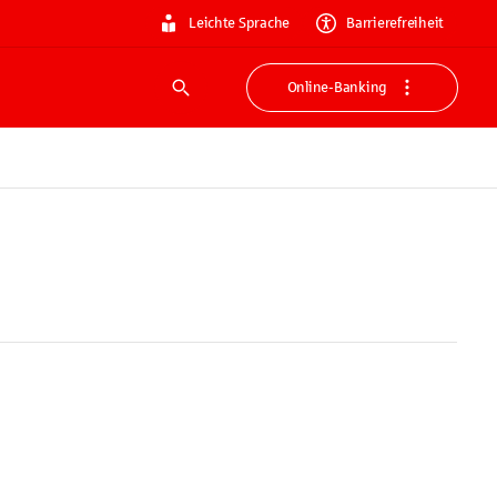
Leichte Sprache
Barrierefreiheit
Online-Banking
Suche