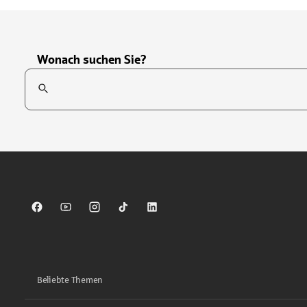
Wonach suchen Sie?
Suchfeld
Tippen Sie, um nach Themen zu suchen. Verwenden Sie die Pfei
Sparkasse auf Facebook
Sparkasse auf Youtube
Sparkasse auf Instagram
Sparkasse auf TikTok
Sparkasse auf LinkedIn
Beliebte Themen