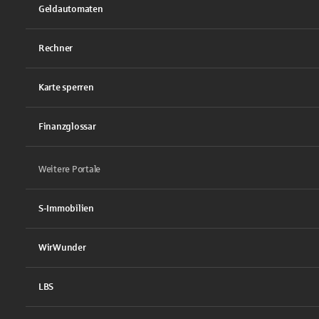
Geldautomaten
Rechner
Karte sperren
Finanzglossar
Weitere Portale
S-Immobilien
WirWunder
LBS