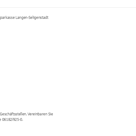
 Sparkasse Langen-Seligenstadt
Geschäftsstellen. Vereinbaren Sie
ne 06182/925-0.