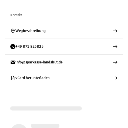
Kontakt
Wegbeschreibung
+
49
871
825825
info@sparkasse-landshut.de
vCard herunterladen