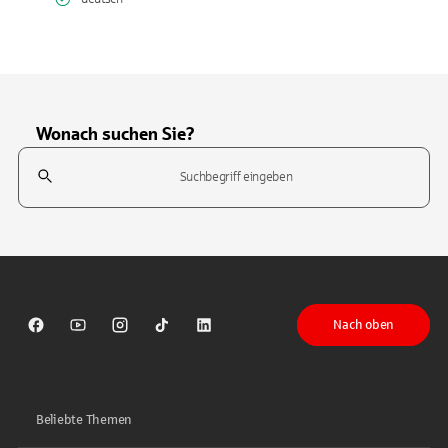
Wonach suchen Sie?
Suchfeld
Tippen Sie, um nach Themen zu suchen. Verwenden Sie die Pfeil-T
Nach oben
Sparkasse auf Facebook
Sparkasse auf Youtube
Sparkasse auf Instagram
Sparkasse auf TikTok
Sparkasse auf LinkedIn
Beliebte Themen