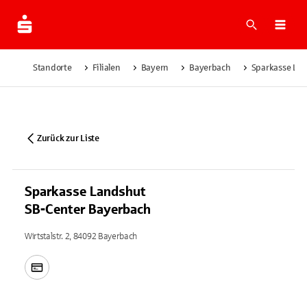
Suche
Navi
Standorte
Filialen
Bayern
Bayerbach
Sparkasse La
Zurück zur Liste
Sparkasse Landshut
SB-Center Bayerbach
Wirtstalstr. 2, 84092 Bayerbach