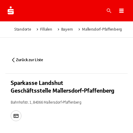
Suche
Navi
Standorte
Filialen
Bayern
Mallersdorf-Pfaffenberg
S
Zurück zur Liste
Sparkasse Landshut
Geschäftsstelle Mallersdorf-Pfaffenberg
Bahnhofstr. 1, 84066 Mallersdorf-Pfaffenberg