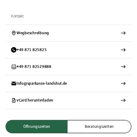
Kontakt
Wegbeschreibung
+
49
871
825825
+
49
871
82529888
info@sparkasse-landshut.de
vCard herunterladen
Öffnungszeiten
Beratungszeiten