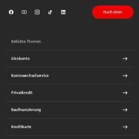
Nach oben
Sparkasse auf Facebook
Sparkasse auf Youtube
Sparkasse auf Instagram
Sparkasse auf TikTok
Sparkasse auf LinkedIn
Beliebte Themen
Girokonto
Kontowechselservice
Privatkredit
Baufinanzierung
Kreditkarte