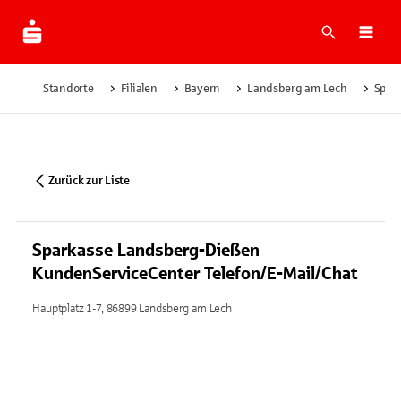
Suche
Navi
Standorte
Filialen
Bayern
Landsberg am Lech
Spar
Zurück zur Liste
Sparkasse Landsberg-Dießen
KundenServiceCenter Telefon/E-Mail/Chat
Hauptplatz 1-7, 86899 Landsberg am Lech