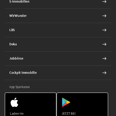
S-Immobilien
WirWunder
LBS
Deka
Jobbörse
Cockpit Immobilie
App Sparkasse
Laden im
JETZT BEI