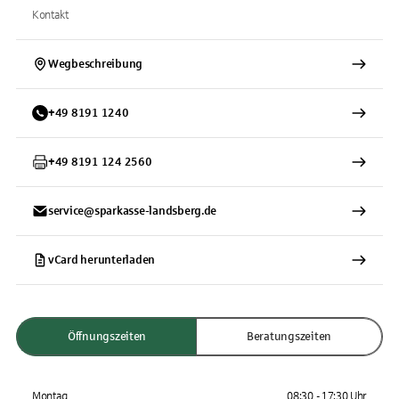
Kontakt
Wegbeschreibung
+
49
8191
1240
+
49
8191
124 2560
service@sparkasse-landsberg.de
vCard herunterladen
Öffnungszeiten
Beratungszeiten
Montag
08:30 - 17:30 Uhr