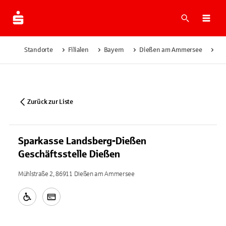
Suche
Navi
Standorte
Filialen
Bayern
Dießen am Ammersee
Sp
Zurück zur Liste
Sparkasse Landsberg-Dießen
Geschäftsstelle Dießen
Mühlstraße 2, 86911 Dießen am Ammersee