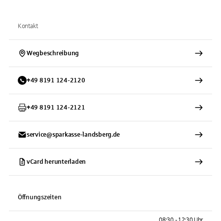
Kontakt
Wegbeschreibung
+
49
8191
124-2120
+
49
8191
124-2121
service@sparkasse-landsberg.de
vCard herunterladen
Öffnungszeiten
08:30 - 12:30 Uhr