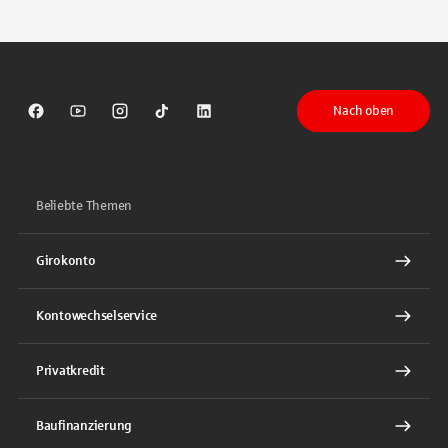
Tippen Sie, um nach Themen zu suchen. Verwenden Sie die Pfeil-T
Nach oben
Sparkasse auf Facebook
Sparkasse auf Youtube
Sparkasse auf Instagram
Sparkasse auf TikTok
Sparkasse auf LinkedIn
Beliebte Themen
Girokonto
Kontowechselservice
Privatkredit
Baufinanzierung