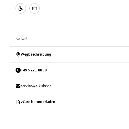
Kontakt
Wegbeschreibung
+
49
9221
8850
service@s-kukc.de
vCard herunterladen