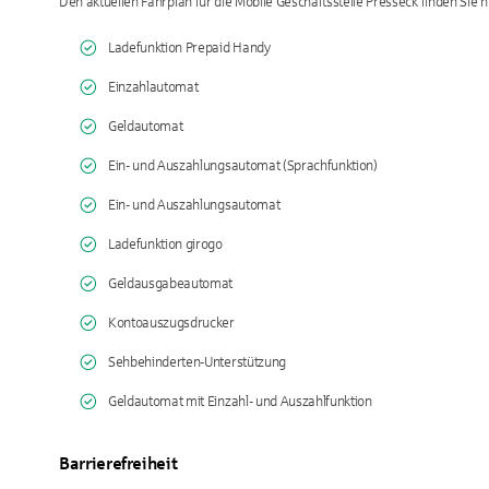
Den aktuellen Fahrplan für die Mobile Geschäftsstelle Presseck finden Sie h
Ladefunktion Prepaid Handy
Einzahlautomat
Geldautomat
Ein- und Auszahlungsautomat (Sprachfunktion)
Ein- und Auszahlungsautomat
Ladefunktion girogo
Geldausgabeautomat
Kontoauszugsdrucker
Sehbehinderten-Unterstützung
Geldautomat mit Einzahl- und Auszahlfunktion
Barrierefreiheit