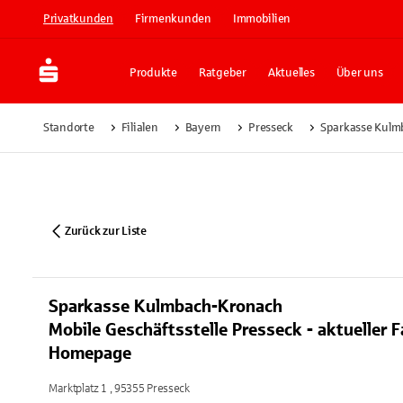
Privatkunden
Firmenkunden
Immobilien
Produkte
Ratgeber
Aktuelles
Über uns
Standorte
Filialen
Bayern
Presseck
Sparkasse Kulmb
Zurück zur Liste
Sparkasse Kulmbach-Kronach
Mobile Geschäftsstelle Presseck - aktueller F
Homepage
Marktplatz 1 , 95355 Presseck