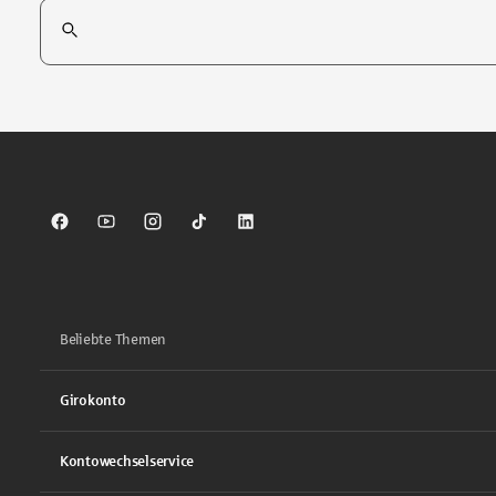
Suchfeld
Tippen Sie, um nach Themen zu suchen. Verwenden Sie die Pfei
Sparkasse auf Facebook
Sparkasse auf Youtube
Sparkasse auf Instagram
Sparkasse auf TikTok
Sparkasse auf LinkedIn
Beliebte Themen
Girokonto
Kontowechselservice