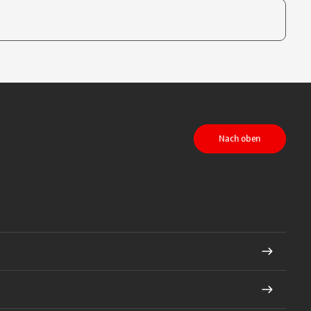
te, um auszuwählen
Nach oben