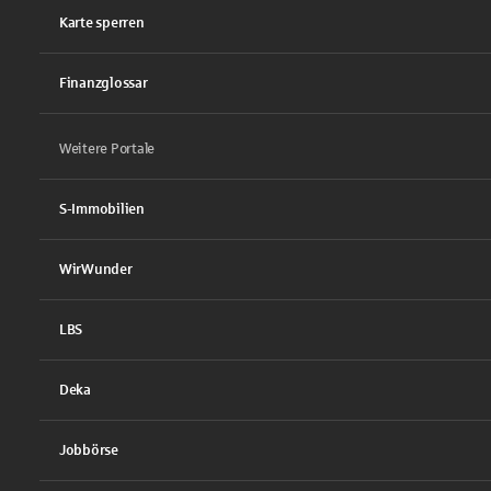
Karte sperren
Finanzglossar
Weitere Portale
S-Immobilien
WirWunder
LBS
Deka
Jobbörse