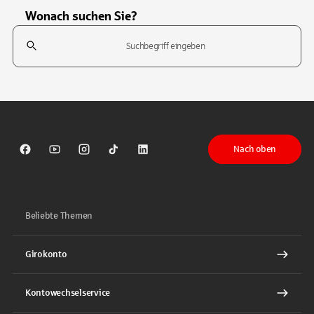
Wonach suchen Sie?
Suchfeld
Tippen Sie, um nach Themen zu suchen. Verwenden Sie die Pfeil-T
Nach oben
Sparkasse auf Facebook
Sparkasse auf Youtube
Sparkasse auf Instagram
Sparkasse auf TikTok
Sparkasse auf LinkedIn
Beliebte Themen
Girokonto
Kontowechselservice