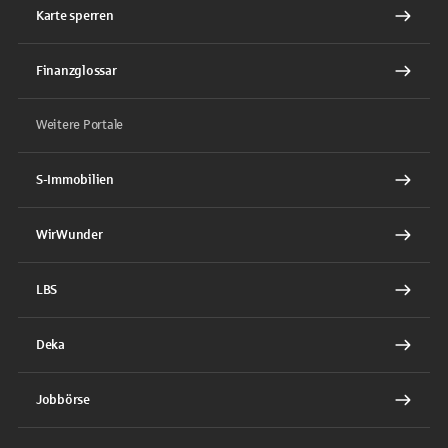
Karte sperren
Finanzglossar
Weitere Portale
S-Immobilien
WirWunder
LBS
Deka
Jobbörse