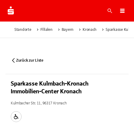
Suche
Navi
Standorte
Filialen
Bayern
Kronach
Sparkasse Kulm
Zurück zur Liste
Sparkasse Kulmbach-Kronach
Immobilien-Center Kronach
Kulmbacher Str. 11, 96317 Kronach