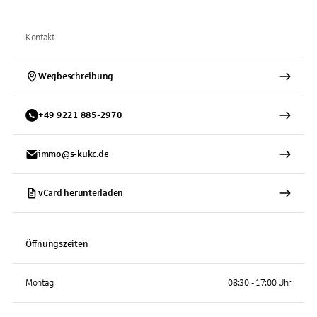
Kontakt
Wegbeschreibung
+
49
9221
885-2970
immo@s-kukc.de
vCard herunterladen
Öffnungszeiten
Montag
08:30 - 17:00 Uhr