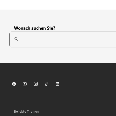
Wonach suchen Sie?
Suchfeld
Tippen Sie, um nach Themen zu suchen. Verwenden Sie die Pfei
Sparkasse auf Facebook
Sparkasse auf Youtube
Sparkasse auf Instagram
Sparkasse auf TikTok
Sparkasse auf LinkedIn
Beliebte Themen