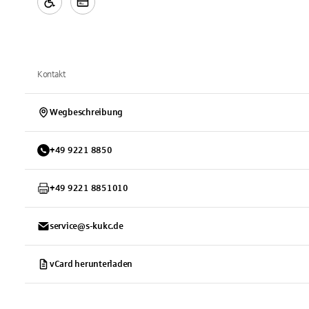
Kontakt
Wegbeschreibung
+
49
9221
8850
+
49
9221
8851010
service@s-kukc.de
vCard herunterladen