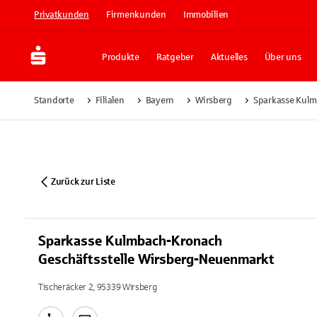
Privatkunden
Firmenkunden
Immobilien
Produkte
Ratgeber
Aktuelles
Über uns
Standorte
Filialen
Bayern
Wirsberg
Sparkasse Kulm
Zurück zur Liste
Sparkasse Kulmbach-Kronach
Geschäftsstelle Wirsberg-Neuenmarkt
Tischeräcker 2, 95339 Wirsberg