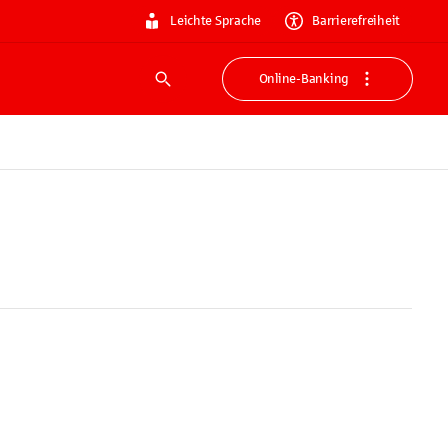
Leichte Sprache
Barrierefreiheit
Online-Banking
Suche