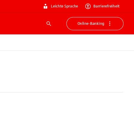
Leichte Sprache
Barrierefreiheit
Online-Banking
Suche