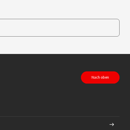
te, um auszuwählen
Nach oben