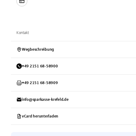
Kontakt
Wegbeschreibung
+
49
2151
68-58900
+
49
2151
68-58909
info@sparkasse-krefeld.de
vCard herunterladen