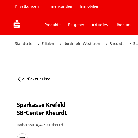
Privatkunden
Firmenkunden
Immobilien
Produkte
Ratgeber
Aktuelles
Über uns
Standorte
Filialen
Nordrhein-Westfalen
Rheurdt
Sp
Zurück zur Liste
Sparkasse Krefeld
SB-Center Rheurdt
Rathausstr. 4, 47509 Rheurdt