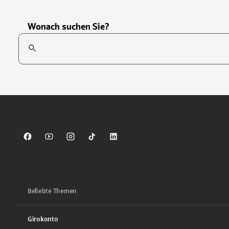
Wonach suchen Sie?
Suchfeld
Tippen Sie, um nach Themen zu suchen. Verwenden Sie die Pfei
Sparkasse auf Facebook
Sparkasse auf Youtube
Sparkasse auf Instagram
Sparkasse auf TikTok
Sparkasse auf LinkedIn
Beliebte Themen
Girokonto