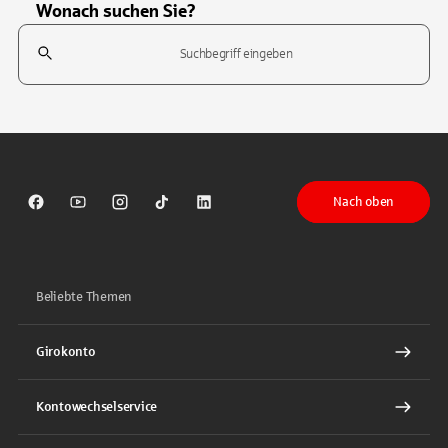
Wonach suchen Sie?
Suchfeld
Tippen Sie, um nach Themen zu suchen. Verwenden Sie die Pfeil-T
Nach oben
Sparkasse auf Facebook
Sparkasse auf Youtube
Sparkasse auf Instagram
Sparkasse auf TikTok
Sparkasse auf LinkedIn
Beliebte Themen
Girokonto
Kontowechselservice