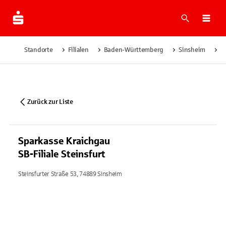
Suche
Navi
Standorte
Filialen
Baden-Württemberg
Sinsheim
S
Zurück zur Liste
Sparkasse Kraichgau
SB-Filiale Steinsfurt
Steinsfurter Straße 53, 74889 Sinsheim