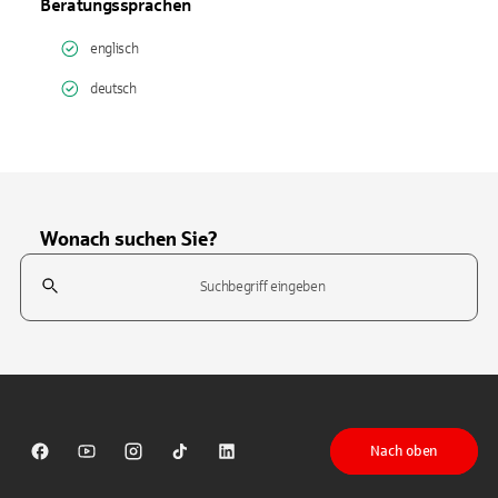
Beratungssprachen
englisch
deutsch
Wonach suchen Sie?
Suchfeld
Tippen Sie, um nach Themen zu suchen. Verwenden Sie die Pfeil-T
Nach oben
Sparkasse auf Facebook
Sparkasse auf Youtube
Sparkasse auf Instagram
Sparkasse auf TikTok
Sparkasse auf LinkedIn