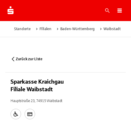
Suche
Navi
Standorte
Filialen
Baden-Württemberg
Waibstadt
Zurück zur Liste
Sparkasse Kraichgau
Filiale Waibstadt
Hauptstraße 23, 74915 Waibstadt