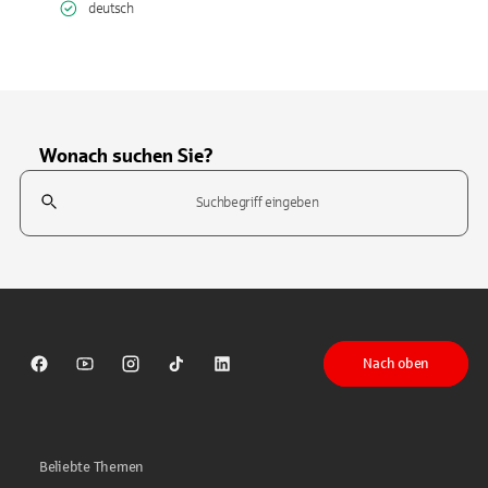
deutsch
Wonach suchen Sie?
Suchfeld
Tippen Sie, um nach Themen zu suchen. Verwenden Sie die Pfeil-T
Nach oben
Sparkasse auf Facebook
Sparkasse auf Youtube
Sparkasse auf Instagram
Sparkasse auf TikTok
Sparkasse auf LinkedIn
Beliebte Themen