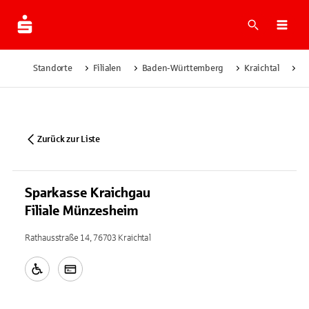
Suche
Navi
Standorte
Filialen
Baden-Württemberg
Kraichtal
Sp
Zurück zur Liste
Sparkasse Kraichgau
Filiale Münzesheim
Rathausstraße 14, 76703 Kraichtal