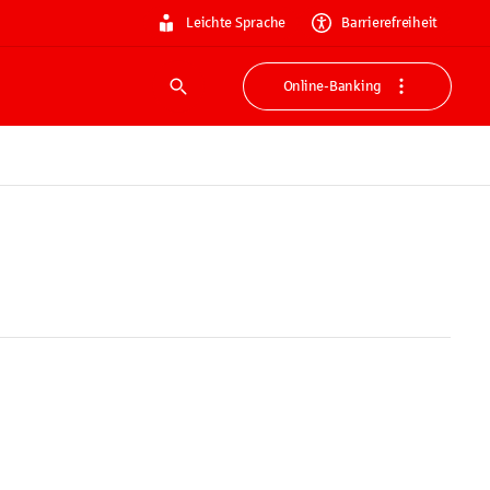
Leichte Sprache
Barrierefreiheit
Online-Banking
Suche