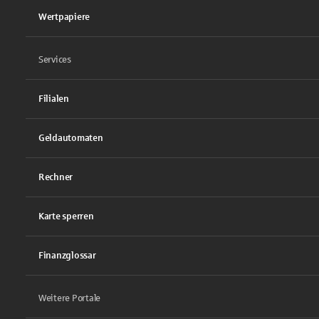
Wertpapiere
Services
Filialen
Geldautomaten
Rechner
Karte sperren
Finanzglossar
Weitere Portale