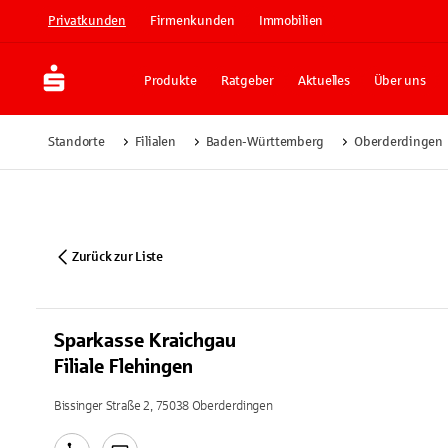
Privatkunden
Firmenkunden
Immobilien
Produkte
Ratgeber
Aktuelles
Über uns
Standorte
Filialen
Baden-Württemberg
Oberderdingen
Zurück zur Liste
Sparkasse Kraichgau
Filiale Flehingen
Bissinger Straße 2, 75038 Oberderdingen