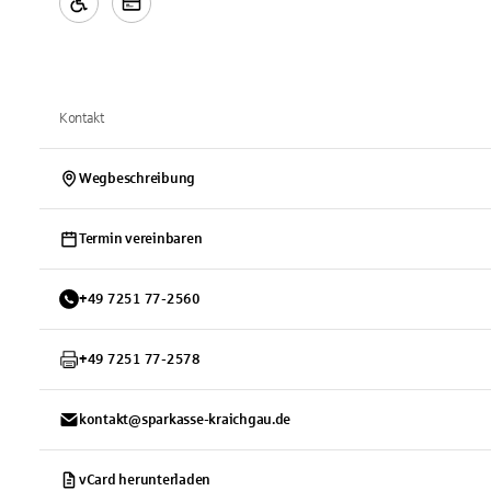
Kontakt
Wegbeschreibung
Termin vereinbaren
+
49
7251
77-2560
+
49
7251
77-2578
kontakt@sparkasse-kraichgau.de
vCard herunterladen