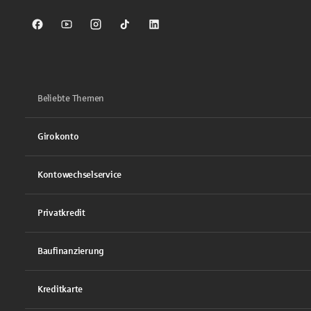
Sparkasse auf Facebook
Sparkasse auf Youtube
Sparkasse auf Instagram
Sparkasse auf TikTok
Sparkasse auf LinkedIn
Beliebte Themen
Girokonto
Kontowechselservice
Privatkredit
Baufinanzierung
Kreditkarte