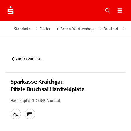
Suche
Navi
Standorte
Filialen
Baden-Württemberg
Bruchsal
Sp
Zurück zur Liste
Sparkasse Kraichgau
Filiale Bruchsal Hardfeldplatz
Hardfeldplatz 3, 76646 Bruchsal