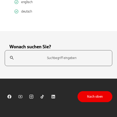
englisch
deutsch
Wonach suchen Sie?
Suchfeld
Tippen Sie, um nach Themen zu suchen. Verwenden Sie die Pfeil-T
Nach oben
Sparkasse auf Facebook
Sparkasse auf Youtube
Sparkasse auf Instagram
Sparkasse auf TikTok
Sparkasse auf LinkedIn