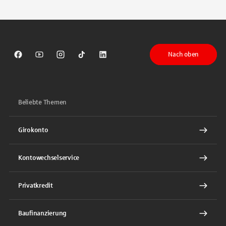
Tippen Sie, um nach Themen zu suchen. Verwenden Sie die Pfeil-T
Nach oben
Sparkasse auf Facebook
Sparkasse auf Youtube
Sparkasse auf Instagram
Sparkasse auf TikTok
Sparkasse auf LinkedIn
Beliebte Themen
Girokonto
Kontowechselservice
Privatkredit
Baufinanzierung