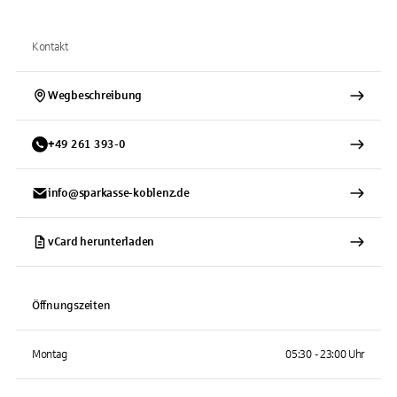
Kontakt
Wegbeschreibung
+
49
261
393-0
info@sparkasse-koblenz.de
vCard herunterladen
Öffnungszeiten
Montag
05:30 - 23:00 Uhr