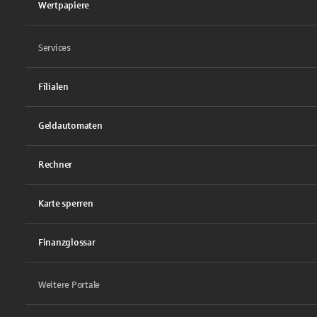
Wertpapiere
Services
Filialen
Geldautomaten
Rechner
Karte sperren
Finanzglossar
Weitere Portale