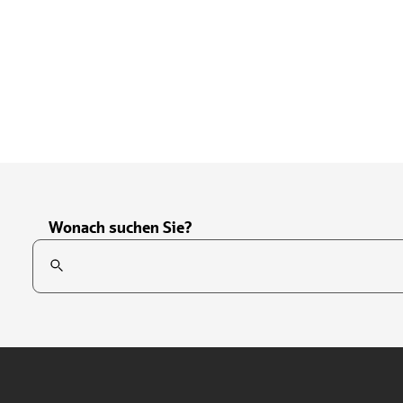
Wonach suchen Sie?
Suchfeld
Tippen Sie, um nach Themen zu suchen. Verwenden Sie die Pfei