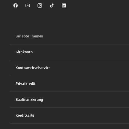
Sparkasse auf Facebook
Sparkasse auf Youtube
Sparkasse auf Instagram
Sparkasse auf TikTok
Sparkasse auf LinkedIn
Beliebte Themen
Girokonto
Kontowechselservice
Privatkredit
Baufinanzierung
Kreditkarte