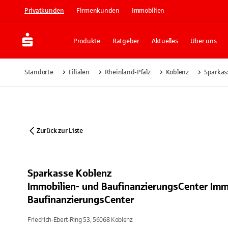
Privatkunden
Firmenkunden
Immobilien
Produkte
Ratgeber
Aktuelles
Über uns
Standorte
Filialen
Rheinland-Pfalz
Koblenz
Sparkas
Zurück zur Liste
Sparkasse Koblenz
Immobilien- und BaufinanzierungsCenter Imm
BaufinanzierungsCenter
Friedrich-Ebert-Ring 53, 56068 Koblenz