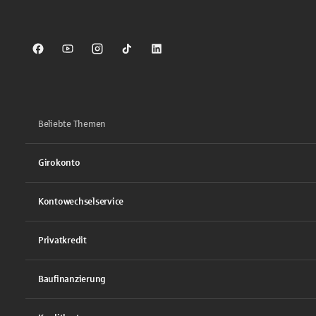
Sparkasse auf Facebook
Sparkasse auf Youtube
Sparkasse auf Instagram
Sparkasse auf TikTok
Sparkasse auf LinkedIn
Beliebte Themen
Girokonto
Kontowechselservice
Privatkredit
Baufinanzierung