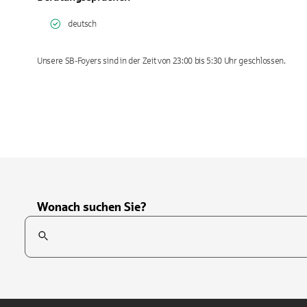
deutsch
Unsere SB-Foyers sind in der Zeit von 23:00 bis 5:30 Uhr geschlossen.
Wonach suchen Sie?
Suchfeld
Tippen Sie, um nach Themen zu suchen. Verwenden Sie die Pfei