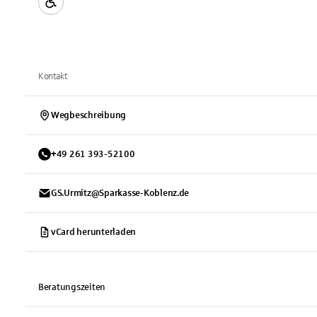
Kontakt
Wegbeschreibung
+
49
261
393-52100
GS.Urmitz@Sparkasse-Koblenz.de
vCard herunterladen
Beratungszeiten