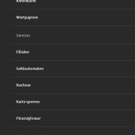
Kreditkarte
Wertpapiere
Services
Filialen
Geldautomaten
Rechner
Karte sperren
Finanzglossar