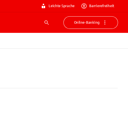
Leichte Sprache
Barrierefreiheit
Online-Banking
Suche