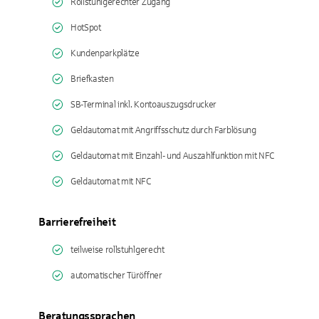
Rollstuhlgerechter Zugang
HotSpot
Kundenparkplätze
Briefkasten
SB-Terminal inkl. Kontoauszugsdrucker
Geldautomat mit Angriffsschutz durch Farblösung
Geldautomat mit Einzahl- und Auszahlfunktion mit NFC
Geldautomat mit NFC
Barrierefreiheit
teilweise rollstuhlgerecht
automatischer Türöffner
Beratungssprachen