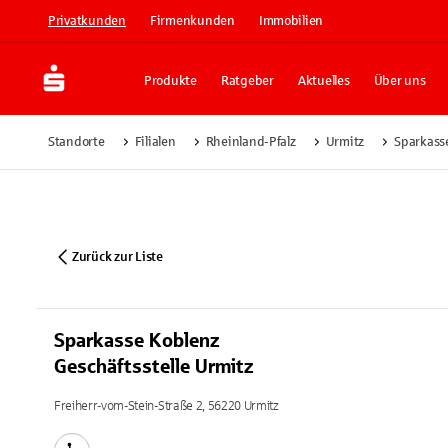
Privatkunden
Firmenkunden
Immobilien
Produkte
Ratgeber
Aktuelles
Über uns
Standorte
Filialen
Rheinland-Pfalz
Urmitz
Sparkasse
Zurück zur Liste
Sparkasse Koblenz
Geschäftsstelle Urmitz
Freiherr-vom-Stein-Straße 2, 56220 Urmitz