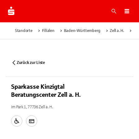
Suche
Navi
Standorte
Filialen
Baden-Württemberg
Zell a. H.
Spa
Zurück zur Liste
Sparkasse Kinzigtal
Beratungscenter Zell a. H.
Im Park 1, 77736 Zell a. H.