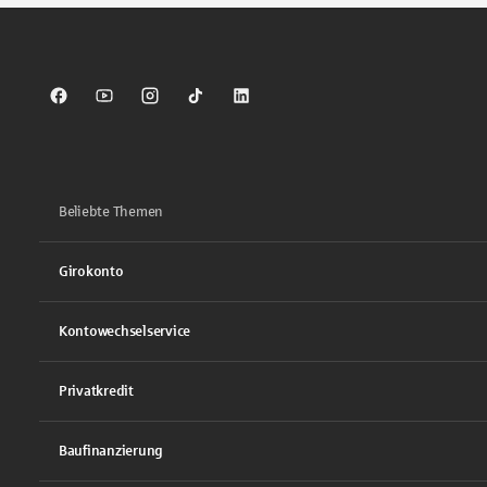
Sparkasse auf Facebook
Sparkasse auf Youtube
Sparkasse auf Instagram
Sparkasse auf TikTok
Sparkasse auf LinkedIn
Beliebte Themen
Girokonto
Kontowechselservice
Privatkredit
Baufinanzierung