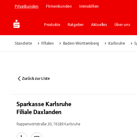
Privatkunden
Firmenkunden
Immobilien
Produkte
Ratgeber
Aktuelles
Über uns
Standorte
Filialen
Baden-Württemberg
Karlsruhe
S
Zurück zur Liste
Sparkasse Karlsruhe
Filiale Daxlanden
Rappenwörtstraße 30, 76189 Karlsruhe