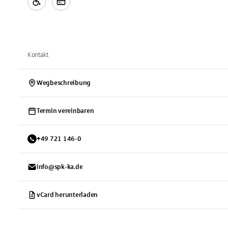
Kontakt
Wegbeschreibung
Termin vereinbaren
+
49
721
146-0
info@spk-ka.de
vCard herunterladen