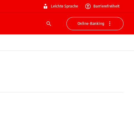
Leichte Sprache
Barrierefreiheit
Online-Banking
Suche