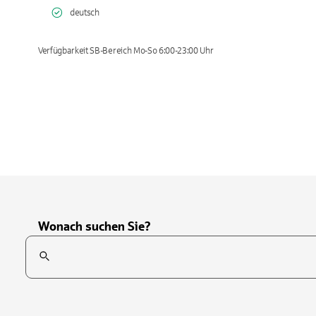
deutsch
Verfügbarkeit SB-Bereich Mo-So 6:00-23:00 Uhr
Wonach suchen Sie?
Suchfeld
Tippen Sie, um nach Themen zu suchen. Verwenden Sie die Pfei