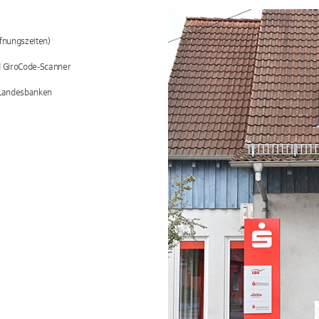
fnungszeiten)
d GiroCode-Scanner
/Landesbanken