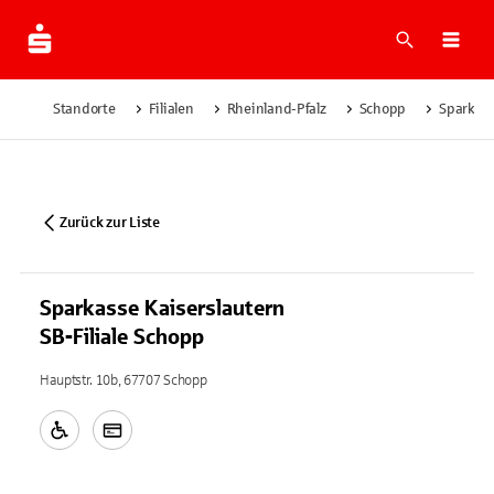
Suche
Navi
Standorte
Filialen
Rheinland-Pfalz
Schopp
Sparkass
Zurück zur Liste
Sparkasse Kaiserslautern
SB-Filiale Schopp
Hauptstr. 10b, 67707 Schopp