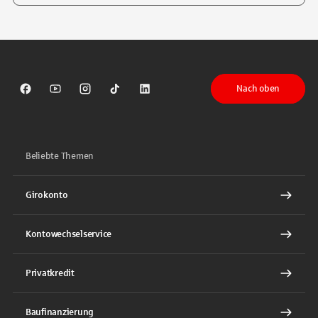
Tippen Sie, um nach Themen zu suchen. Verwenden Sie die Pfeil-T
Nach oben
Sparkasse auf Facebook
Sparkasse auf Youtube
Sparkasse auf Instagram
Sparkasse auf TikTok
Sparkasse auf LinkedIn
Beliebte Themen
Girokonto
Kontowechselservice
Privatkredit
Baufinanzierung