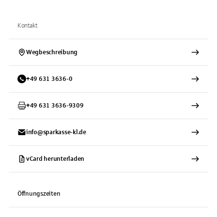
Kontakt
Wegbeschreibung
+
49
631
3636-0
+
49
631
3636-9309
info@sparkasse-kl.de
vCard herunterladen
Öffnungszeiten