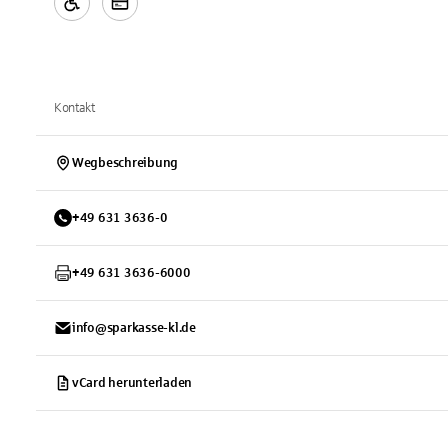
Kontakt
Wegbeschreibung
+
49
631
3636-0
+
49
631
3636-6000
info@sparkasse-kl.de
vCard herunterladen