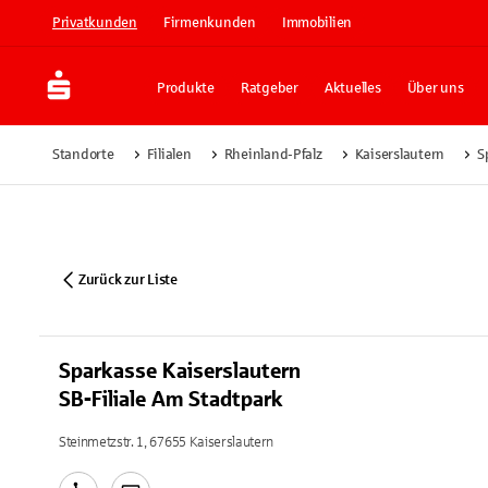
Privatkunden
Firmenkunden
Immobilien
Produkte
Ratgeber
Aktuelles
Über uns
Standorte
Filialen
Rheinland-Pfalz
Kaiserslautern
S
Zurück zur Liste
Sparkasse Kaiserslautern
SB-Filiale Am Stadtpark
Steinmetzstr. 1, 67655 Kaiserslautern