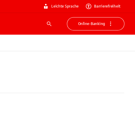
Leichte Sprache
Barrierefreiheit
Online-Banking
Suche