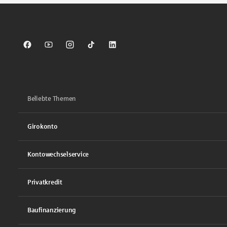
Sparkasse auf Facebook
Sparkasse auf Youtube
Sparkasse auf Instagram
Sparkasse auf TikTok
Sparkasse auf LinkedIn
Beliebte Themen
Girokonto
Kontowechselservice
Privatkredit
Baufinanzierung