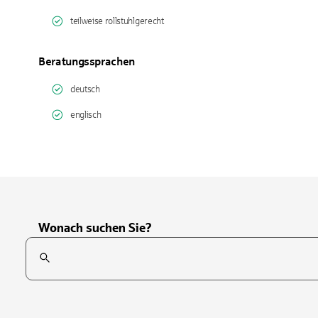
teilweise rollstuhlgerecht
Beratungssprachen
deutsch
englisch
Wonach suchen Sie?
Suchfeld
Tippen Sie, um nach Themen zu suchen. Verwenden Sie die Pfei