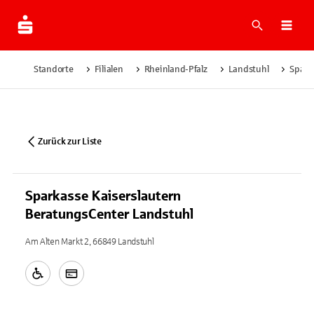
Suche
Navi
Standorte
Filialen
Rheinland-Pfalz
Landstuhl
Spark
Zurück zur Liste
Sparkasse Kaiserslautern
BeratungsCenter Landstuhl
Am Alten Markt 2, 66849 Landstuhl