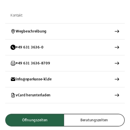
Kontakt
Wegbeschreibung
+
49
631
3636-0
+
49
631
3636-8709
info@sparkasse-kl.de
vCard herunterladen
Öffnungszeiten
Beratungszeiten