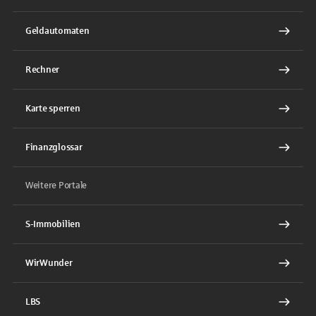
Geldautomaten
Rechner
Karte sperren
Finanzglossar
Weitere Portale
S-Immobilien
WirWunder
LBS