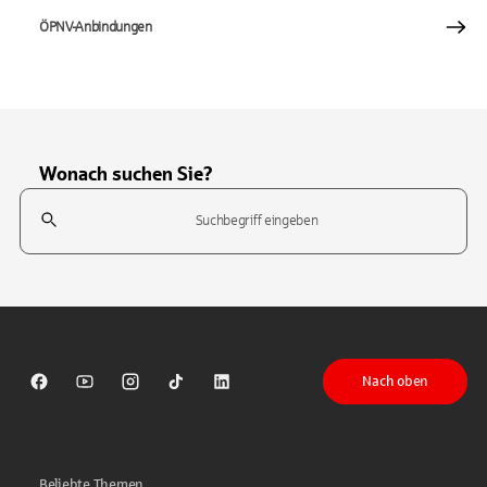
ÖPNV-Anbindungen
Wonach suchen Sie?
Suchfeld
Tippen Sie, um nach Themen zu suchen. Verwenden Sie die Pfeil-T
Nach oben
Sparkasse auf Facebook
Sparkasse auf Youtube
Sparkasse auf Instagram
Sparkasse auf TikTok
Sparkasse auf LinkedIn
Beliebte Themen