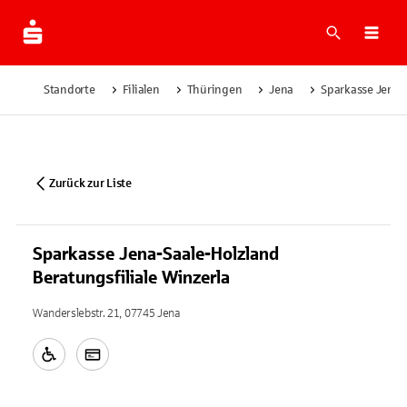
Suche
Navi
Standorte
Filialen
Thüringen
Jena
Sparkasse Jena-S
Zurück zur Liste
Sparkasse Jena-Saale-Holzland
Beratungsfiliale Winzerla
Wanderslebstr. 21, 07745 Jena