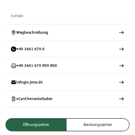
Kontakt
Wegbeschreibung
+
49
3641
679 0
+
49
3641
679 999 000
info@s-jena.de
vCard herunterladen
Öffnungszeiten
Beratungszeiten