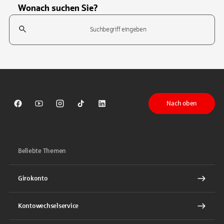
Wonach suchen Sie?
Suchfeld
Tippen Sie, um nach Themen zu suchen. Verwenden Sie die Pfeil-T
Nach oben
Sparkasse auf Facebook
Sparkasse auf Youtube
Sparkasse auf Instagram
Sparkasse auf TikTok
Sparkasse auf LinkedIn
Beliebte Themen
Girokonto
Kontowechselservice