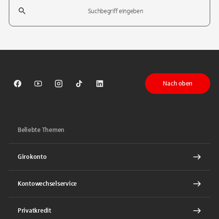
Suchfeld
Tippen Sie, um nach Themen zu suchen. Verwenden Sie die Pfeil-T
Nach oben
Sparkasse auf Facebook
Sparkasse auf Youtube
Sparkasse auf Instagram
Sparkasse auf TikTok
Sparkasse auf LinkedIn
Beliebte Themen
Girokonto
Kontowechselservice
Privatkredit