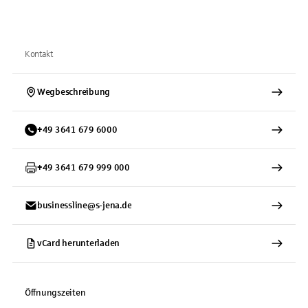
Kontakt
Wegbeschreibung
+
49
3641
679 6000
+
49
3641
679 999 000
businessline@s-jena.de
vCard herunterladen
Öffnungszeiten