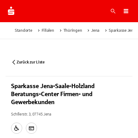
Suche
Navi
Standorte
Filialen
Thüringen
Jena
Sparkasse Jena-
Zurück zur Liste
Sparkasse Jena-Saale-Holzland
Beratungs-Center Firmen- und
Gewerbekunden
Schillerstr. 3, 07745 Jena