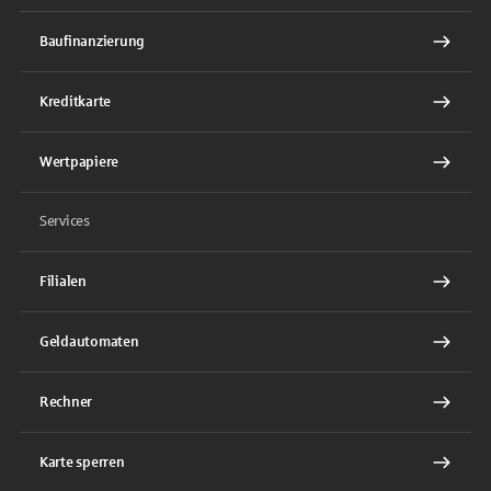
Baufinanzierung
Kreditkarte
Wertpapiere
Services
Filialen
Geldautomaten
Rechner
Karte sperren