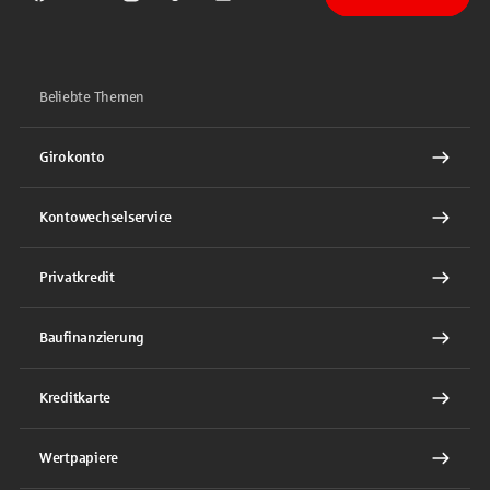
Sparkasse auf Facebook
Sparkasse auf Youtube
Sparkasse auf Instagram
Sparkasse auf TikTok
Sparkasse auf LinkedIn
Beliebte Themen
Girokonto
Kontowechselservice
Privatkredit
Baufinanzierung
Kreditkarte
Wertpapiere