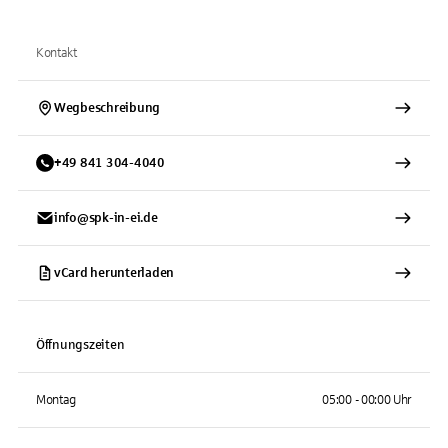
Kontakt
Wegbeschreibung
+
49
841
304-4040
info@spk-in-ei.de
vCard herunterladen
Öffnungszeiten
Montag
05:00 - 00:00 Uhr