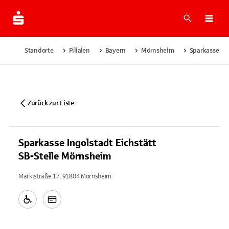
Suche
Navi
Standorte
Filialen
Bayern
Mörnsheim
Sparkasse Ing
Zurück zur Liste
Sparkasse Ingolstadt Eichstätt
SB-Stelle Mörnsheim
Marktstraße 17, 91804 Mörnsheim