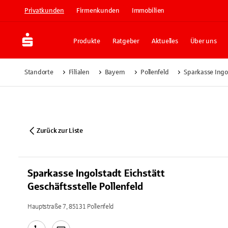
Privatkunden
Firmenkunden
Immobilien
Produkte
Ratgeber
Aktuelles
Über uns
Standorte
Filialen
Bayern
Pollenfeld
Sparkasse Ingol
Zurück zur Liste
Sparkasse Ingolstadt Eichstätt
Geschäftsstelle Pollenfeld
Hauptstraße 7, 85131 Pollenfeld