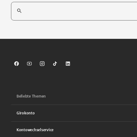
Suchfeld
Tippen Sie, um nach Themen zu suchen. Verwenden Sie die Pfei
Sparkasse auf Facebook
Sparkasse auf Youtube
Sparkasse auf Instagram
Sparkasse auf TikTok
Sparkasse auf LinkedIn
Beliebte Themen
Girokonto
Kontowechselservice