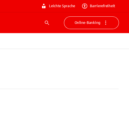
Leichte Sprache
Barrierefreiheit
Online-Banking
Suche