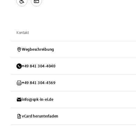
Kontakt
Wegbeschreibung
+
49
841
304-4040
+
49
841
304-4569
info@spk-in-ei.de
vCard herunterladen