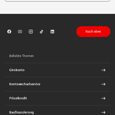
Tippen Sie, um nach Themen zu suchen. Verwenden Sie die Pfeil-T
Nach oben
Sparkasse auf Facebook
Sparkasse auf Youtube
Sparkasse auf Instagram
Sparkasse auf TikTok
Sparkasse auf LinkedIn
Beliebte Themen
Girokonto
Kontowechselservice
Privatkredit
Baufinanzierung