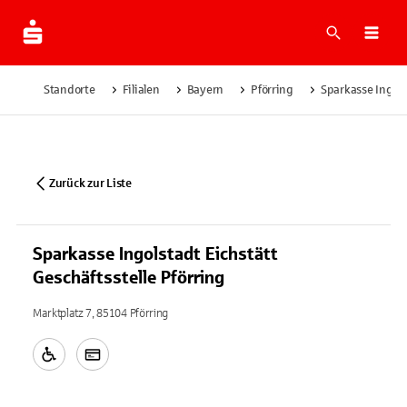
Suche
Navi
Standorte
Filialen
Bayern
Pförring
Sparkasse Ingols
Zurück zur Liste
Sparkasse Ingolstadt Eichstätt
Geschäftsstelle Pförring
Marktplatz 7, 85104 Pförring