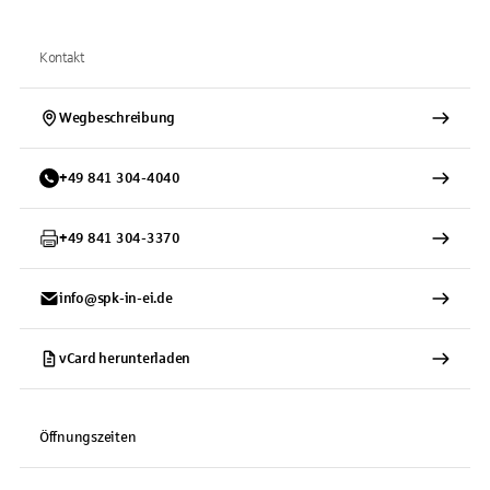
Kontakt
Wegbeschreibung
+
49
841
304-4040
+
49
841
304-3370
info@spk-in-ei.de
vCard herunterladen
Öffnungszeiten