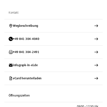
Kontakt
Wegbeschreibung
+
49
841
304-4040
+
49
841
304-2491
info@spk-in-ei.de
vCard herunterladen
Öffnungszeiten
09:00 - 12:30 Uhr