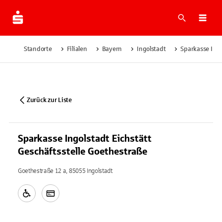
Suche
Navi
Standorte
Filialen
Bayern
Ingolstadt
Sparkasse Ingo
Zurück zur Liste
Sparkasse Ingolstadt Eichstätt
Geschäftsstelle Goethestraße
Goethestraße 12 a, 85055 Ingolstadt