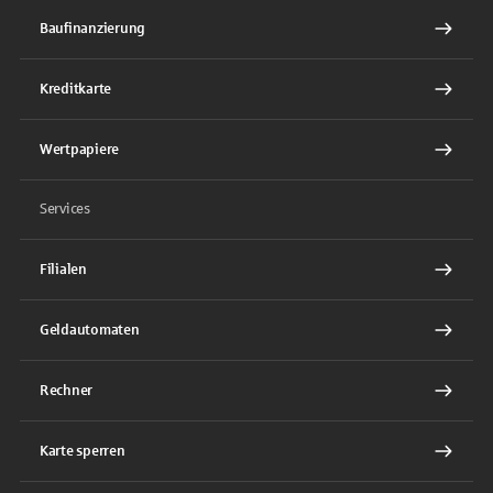
Baufinanzierung
Kreditkarte
Wertpapiere
Services
Filialen
Geldautomaten
Rechner
Karte sperren