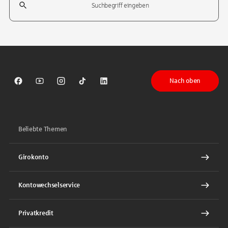
Tippen Sie, um nach Themen zu suchen. Verwenden Sie die Pfeil-T
Nach oben
Sparkasse auf Facebook
Sparkasse auf Youtube
Sparkasse auf Instagram
Sparkasse auf TikTok
Sparkasse auf LinkedIn
Beliebte Themen
Girokonto
Kontowechselservice
Privatkredit