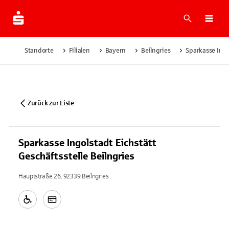
Suche
Navi
Standorte
Filialen
Bayern
Beilngries
Sparkasse Ingol
Zurück zur Liste
Sparkasse Ingolstadt Eichstätt
Geschäftsstelle Beilngries
Hauptstraße 26, 92339 Beilngries