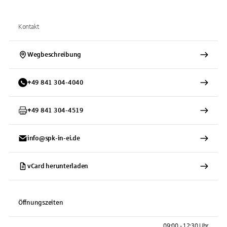
Kontakt
Wegbeschreibung
+
49
841
304-4040
+
49
841
304-4519
info@spk-in-ei.de
vCard herunterladen
Öffnungszeiten
09:00 - 12:30 Uhr