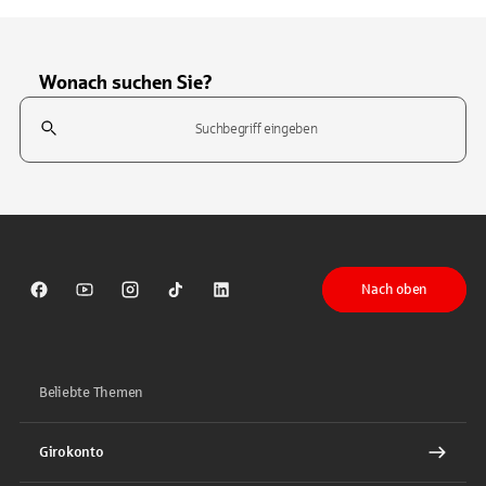
Wonach suchen Sie?
Suchfeld
Tippen Sie, um nach Themen zu suchen. Verwenden Sie die Pfeil-T
Nach oben
Sparkasse auf Facebook
Sparkasse auf Youtube
Sparkasse auf Instagram
Sparkasse auf TikTok
Sparkasse auf LinkedIn
Beliebte Themen
Girokonto