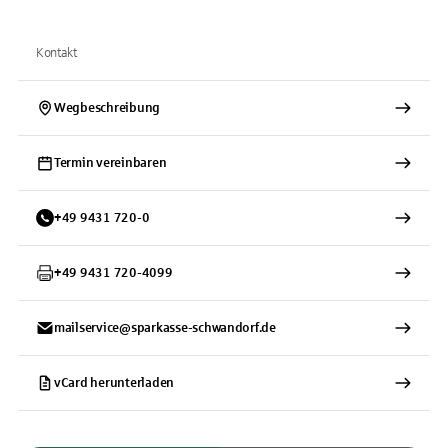
Kontakt
Wegbeschreibung
Termin vereinbaren
+
49
9431
720-0
+
49
9431
720-4099
mailservice@sparkasse-schwandorf.de
vCard herunterladen