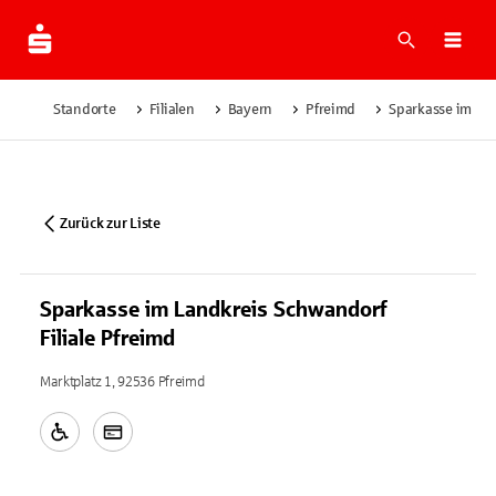
Suche
Navi
Standorte
Filialen
Bayern
Pfreimd
Sparkasse im Lan
Zurück zur Liste
Sparkasse im Landkreis Schwandorf
Filiale Pfreimd
Marktplatz 1, 92536 Pfreimd