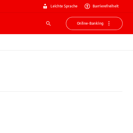
Leichte Sprache
Barrierefreiheit
Online-Banking
Suche