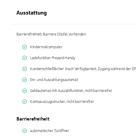
Ausstattung
Barrierefreiheit: Barriere (Stufe) vorhanden
Kindermalcomputer
Ladefunktion Prepaid Handy
Kundenschließfächer (nach Verfügbarkeit, Zugang während der Öf
Ein- und Auszahlungsautomat
Geldautomat mit Auszahlfunktion, nicht barrierefrei
Kontoauszugsdrucker, nicht barrierefrei
Barrierefreiheit
automatischer Türöffner