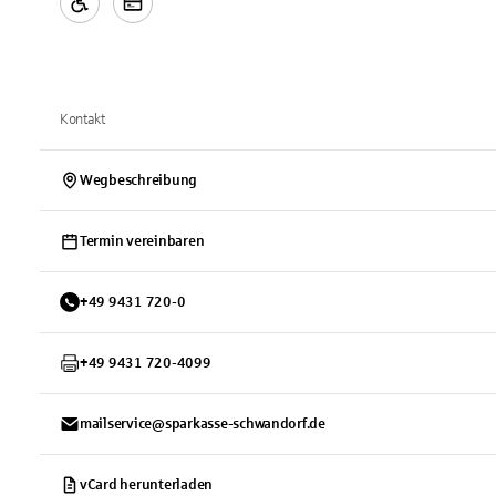
Kontakt
Wegbeschreibung
Termin vereinbaren
+
49
9431
720-0
+
49
9431
720-4099
mailservice@sparkasse-schwandorf.de
vCard herunterladen