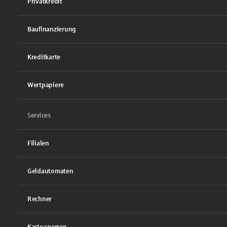
Privatkredit
Baufinanzierung
Kreditkarte
Wertpapiere
Services
Filialen
Geldautomaten
Rechner
Karte sperren