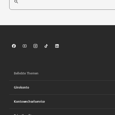
Tippen Sie, um nach Themen zu suchen. Verwenden Sie die Pfei
Sparkasse auf Facebook
Sparkasse auf Youtube
Sparkasse auf Instagram
Sparkasse auf TikTok
Sparkasse auf LinkedIn
Beliebte Themen
Girokonto
Kontowechselservice