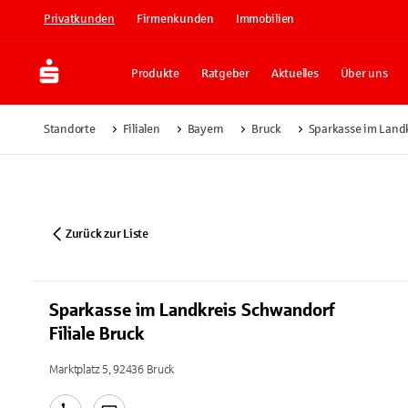
Privatkunden
Firmenkunden
Immobilien
Produkte
Ratgeber
Aktuelles
Über uns
Standorte
Filialen
Bayern
Bruck
Sparkasse im Landk
Zurück zur Liste
Sparkasse im Landkreis Schwandorf
Filiale Bruck
Marktplatz 5, 92436 Bruck