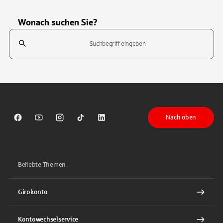
Wonach suchen Sie?
Suchfeld
Tippen Sie, um nach Themen zu suchen. Verwenden Sie die Pfeil-T
Nach oben
Sparkasse auf Facebook
Sparkasse auf Youtube
Sparkasse auf Instagram
Sparkasse auf TikTok
Sparkasse auf LinkedIn
Beliebte Themen
Girokonto
Kontowechselservice