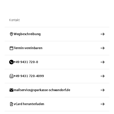
Kontakt
Wegbeschreibung
Termin vereinbaren
+
49
9431
720-0
+
49
9431
720-4099
mailservice@sparkasse-schwandorf.de
vCard herunterladen