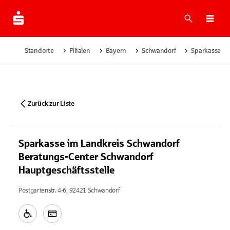
Suche
Navi
Standorte
Filialen
Bayern
Schwandorf
Sparkasse im
Zurück zur Liste
Sparkasse im Landkreis Schwandorf
Beratungs-Center Schwandorf
Hauptgeschäftsstelle
Postgartenstr. 4-6, 92421 Schwandorf