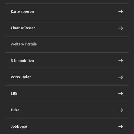
Karte sperren
Finanzglossar
Weitere Portale
S-Immobilien
WirWunder
LBS
Deka
Jobbörse