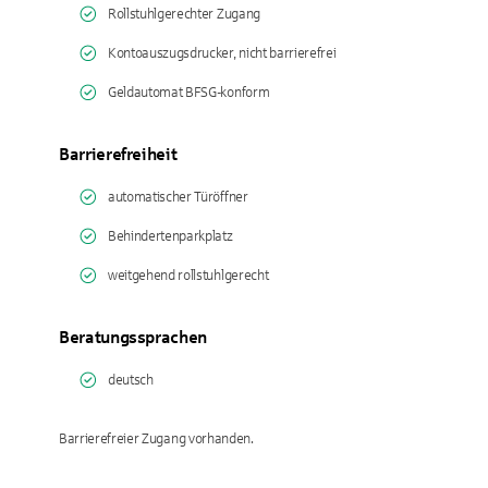
Rollstuhlgerechter Zugang
Kontoauszugsdrucker, nicht barrierefrei
Geldautomat BFSG-konform
Barrierefreiheit
automatischer Türöffner
Behindertenparkplatz
weitgehend rollstuhlgerecht
Beratungssprachen
deutsch
Barrierefreier Zugang vorhanden.