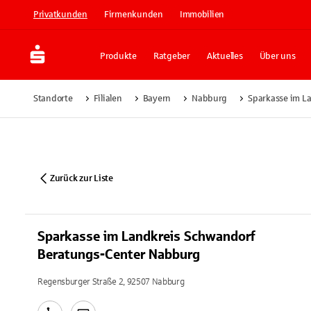
Privatkunden
Firmenkunden
Immobilien
Produkte
Ratgeber
Aktuelles
Über uns
Standorte
Filialen
Bayern
Nabburg
Sparkasse im L
Zurück zur Liste
Sparkasse im Landkreis Schwandorf
Beratungs-Center Nabburg
Regensburger Straße 2, 92507 Nabburg