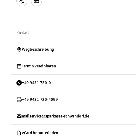
Kontakt
Wegbeschreibung
Termin vereinbaren
+
49
9431
720-0
+
49
9431
720-4099
mailservice@sparkasse-schwandorf.de
vCard herunterladen