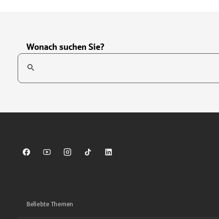
Wonach suchen Sie?
Suchfeld
Tippen Sie, um nach Themen zu suchen. Verwenden Sie die Pfei
Sparkasse auf Facebook
Sparkasse auf Youtube
Sparkasse auf Instagram
Sparkasse auf TikTok
Sparkasse auf LinkedIn
Beliebte Themen