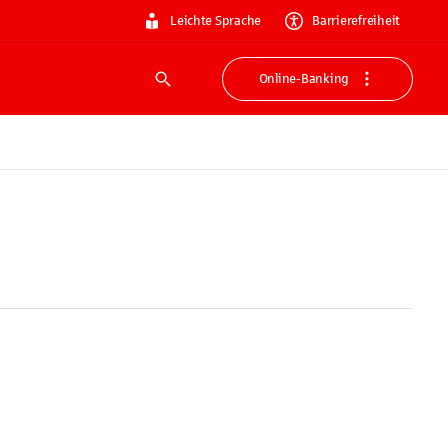
Leichte Sprache
Barrierefreiheit
Online-Banking
Suche