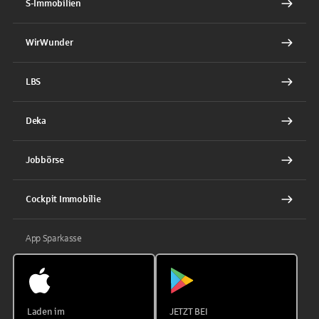
S-Immobilien
WirWunder
LBS
Deka
Jobbörse
Cockpit Immobilie
App Sparkasse
Laden im
JETZT BEI