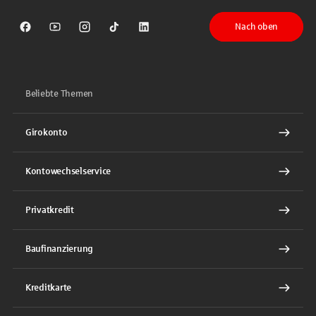
Nach oben
Sparkasse auf Facebook
Sparkasse auf Youtube
Sparkasse auf Instagram
Sparkasse auf TikTok
Sparkasse auf LinkedIn
Beliebte Themen
Girokonto
Kontowechselservice
Privatkredit
Baufinanzierung
Kreditkarte