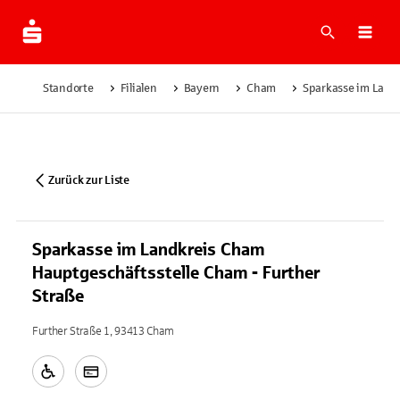
Suche
Navi
Standorte
Filialen
Bayern
Cham
Sparkasse im Landk
Zurück zur Liste
Sparkasse im Landkreis Cham
Hauptgeschäftsstelle Cham - Further
Straße
Further Straße 1, 93413 Cham