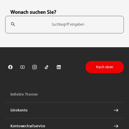
Wonach suchen Sie?
Suchfeld
Tippen Sie, um nach Themen zu suchen. Verwenden Sie die Pfeil-T
Nach oben
Sparkasse auf Facebook
Sparkasse auf Youtube
Sparkasse auf Instagram
Sparkasse auf TikTok
Sparkasse auf LinkedIn
Beliebte Themen
Girokonto
Kontowechselservice