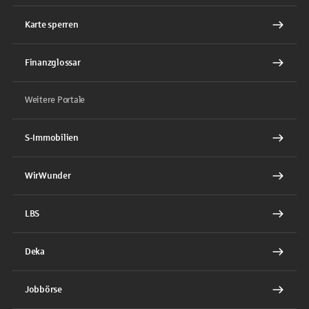
Karte sperren
Finanzglossar
Weitere Portale
S-Immobilien
WirWunder
LBS
Deka
Jobbörse