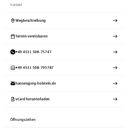
Kontakt
Wegbeschreibung
Termin vereinbaren
+
49
4531
508-75747
+
49
4531
508-795787
hansen@sig-holstein.de
vCard herunterladen
Öffnungszeiten