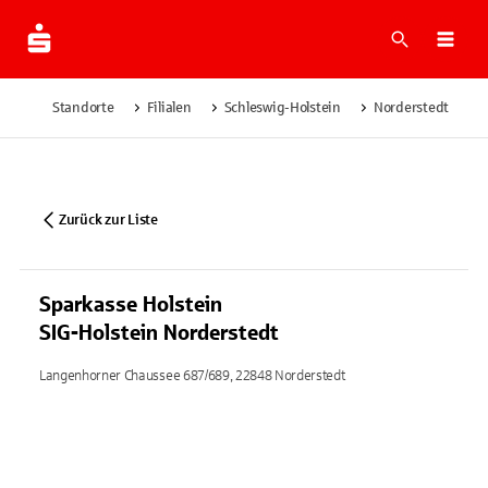
Suche
Navi
Standorte
Filialen
Schleswig-Holstein
Norderstedt
S
Zurück zur Liste
Sparkasse Holstein
SIG-Holstein Norderstedt
Langenhorner Chaussee 687/689, 22848 Norderstedt